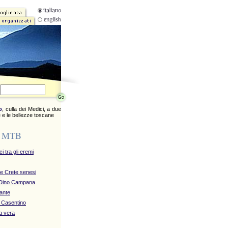
o
, culla dei Medici, a due
 e le bellezze toscane
e MTB
i tra gli eremi
le Crete senesi
i Dino Campana
Dante
n Casentino
ba vera