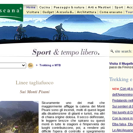
Visita il Mugell
>
Trekking e MTB
passi da Firenze
Trekking 
Linee tagliafuoco
Con gli sc
Sui Monti Pisani
dell'Appennino
Pedalando nel
Sicuramente uno dei mali che
maggiormente affligge la catena dei Monti
Sui sentieri d
Pisani sono gli incendi, molti di questi legati
Nei luoghi di 
alla disattenzione di gitanti e turisti, ma altri
di chiara origine dolosa. Il secco dell'estate,
Con la neve i
le leggere brezze che spirano su questi
monti in tutte le stagioni e l'impervietà dei
Elba falsa, El
luoghi contribuiscono, poi, a rendere più
Le Alpi Apuane
difficile l'opera di controllo e spegnimento