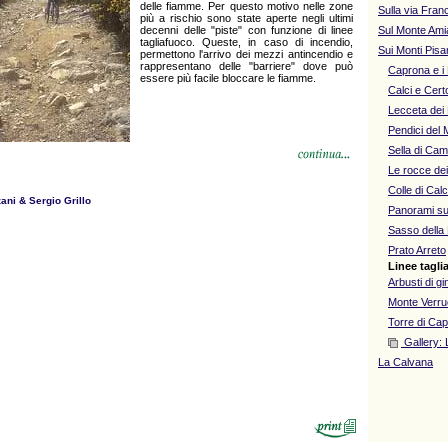
delle fiamme. Per questo motivo nelle zone
Sulla via Fran
più a rischio sono state aperte negli ultimi
decenni delle "piste" con funzione di linee
Sul Monte Ami
tagliafuoco. Queste, in caso di incendio,
Sui Monti Pisa
permettono l'arrivo dei mezzi antincendio e
rappresentano delle "barriere" dove può
Caprona e i 
essere più facile bloccare le fiamme.
Calci e Cert
Lecceta dei 
Pendici del
Sella di Ca
Le rocce dei
Colle di Calc
ani & Sergio Grillo
Panorami sul
Sasso della
Prato Arreto
Linee tagli
Arbusti di gi
Monte Verr
Torre di Ca
Gallery: 
La Calvana