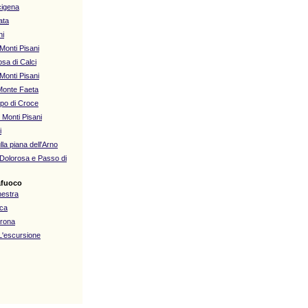
cigena
ata
ni
Monti Pisani
osa di Calci
Monti Pisani
 Monte Faeta
mpo di Croce
 Monti Pisani
i
la piana dell'Arno
 Dolorosa e Passo di
afuoco
nestra
uca
prona
L'escursione