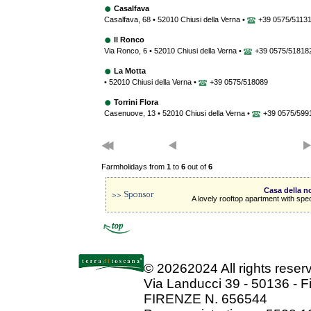
Casalfava
Casalfava, 68 • 52010 Chiusi della Verna •
+39 0575/5113
Il Ronco
Via Ronco, 6 • 52010 Chiusi della Verna •
+39 0575/51818
La Motta
• 52010 Chiusi della Verna •
+39 0575/518089
Torrini Flora
Casenuove, 13 • 52010 Chiusi della Verna •
+39 0575/599
Farmholidays from
1
to
6
out of
6
Casa della 
A lovely rooftop apartment with spe
©
20262024 All rights rese
Via Landucci 39 - 50136 - F
FIRENZE N. 656544