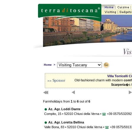
Home
>
Villa Torricelli 
Old-fashioned charm with modern
comf
Scarperia
�s f
Farmholidays from
1
to
6
out of
6
Az. Agr. Loddi Dante
Compito, 15 • 52010 Chiusi della Verna •
+39 0575/532092
Az. Agr. Loretta Bellina
Valle Bona, 83 • 52010 Chiusi della Verna •
+39 0575/5913