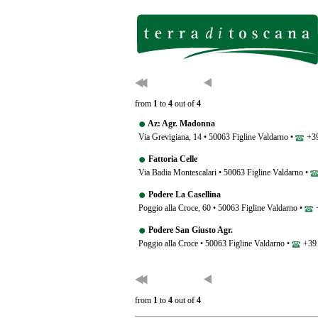
from
1
to
4
out of
4
Az: Agr. Madonna
Via Grevigiana, 14 • 50063 Figline Valdarno •
+39
Fattoria Celle
Via Badia Montescalari • 50063 Figline Valdarno •
Podere La Casellina
Poggio alla Croce, 60 • 50063 Figline Valdarno •
+
Podere San Giusto Agr.
Poggio alla Croce • 50063 Figline Valdarno •
+39 
from
1
to
4
out of
4