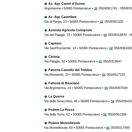
Az. Agr. Castel d'Acone
Argomenna • 50065 Pontassieve •
055/8361741 - 055/83
Az. Agr. Castellare
Via di Parga, 23 • 50065 Pontassieve •
055/8361320
Azienda Agricola Colognole
Via del Palagio, 15 • 50065 Pontassieve •
055/8319870 - 0
Capiteto
Via Sant'Eustachio, 14 • 50065 Pontassieve •
055/836160
Cintoia
Via Palagio, 58 • 50065 Pontassieve •
055/8319647
Fattoria Castello del Trebbio
Via Montetrini, 10 • 50065 Pontassieve •
055/8317292
Fattoria di Basciano
Via Argomenna, 10 • 50065 Pontassieve •
055/8397034
La Querce
Via dello Stracchino, 46 • 50065 Pontassieve •
055/83641
Podere La Pozza
Via della Torre, 52 • 50065 Pontassieve •
055/8361368
Podere Montefiesole
Via Montefiesole, 60 • 50065 Pontassieve •
055/8317448