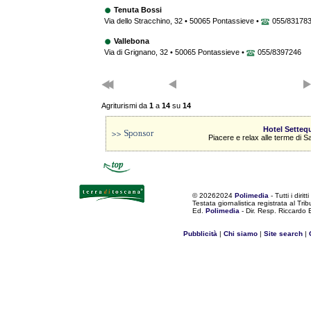
Tenuta Bossi
Via dello Stracchino, 32 • 50065 Pontassieve •
055/83178
Vallebona
Via di Grignano, 32 • 50065 Pontassieve •
055/8397246
Agriturismi da
1
a
14
su
14
Hotel Setteq
Piacere e relax alle terme di 
©
20262024
Polimedia
- Tutti i diritti
Testata giornalistica registrata al Tr
Ed.
Polimedia
- Dir. Resp. Riccardo
Pubblicità
|
Chi siamo
|
Site search
|