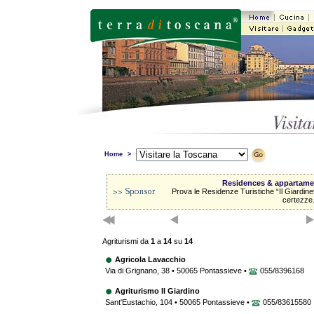
Home
>
Residences & appartament
Prova le Residenze Turistiche “Il Giardine
certezze
Agriturismi da
1
a
14
su
14
Agricola Lavacchio
Via di Grignano, 38 • 50065 Pontassieve •
055/8396168
Agriturismo Il Giardino
Sant'Eustachio, 104 • 50065 Pontassieve •
055/83615580