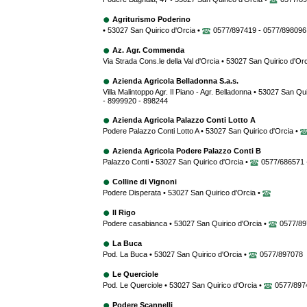
Agriturismo Poderino
• 53027 San Quirico d'Orcia •
0577/897419 - 0577/898096
Az. Agr. Commenda
Via Strada Cons.le della Val d'Orcia • 53027 San Quirico d'Or
Azienda Agricola Belladonna S.a.s.
Villa Malintoppo Agr. Il Piano - Agr. Belladonna • 53027 San Qu
- 8999920 - 898244
Azienda Agricola Palazzo Conti Lotto A
Podere Palazzo Conti Lotto A • 53027 San Quirico d'Orcia •
Azienda Agricola Podere Palazzo Conti B
Palazzo Conti • 53027 San Quirico d'Orcia •
0577/686571 
Colline di Vignoni
Podere Disperata • 53027 San Quirico d'Orcia •
Il Rigo
Podere casabianca • 53027 San Quirico d'Orcia •
0577/89
La Buca
Pod. La Buca • 53027 San Quirico d'Orcia •
0577/897078
Le Querciole
Pod. Le Querciole • 53027 San Quirico d'Orcia •
0577/897
Podere Scannelli