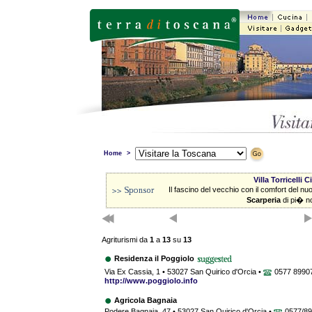
Home
>
Villa Torricelli 
Il fascino del vecchio con il comfort del n
Scarperia
di pi� n
Agriturismi da
1
a
13
su
13
Residenza il Poggiolo
Via Ex Cassia, 1 • 53027 San Quirico d'Orcia •
0577 8990
http://www.poggiolo.info
Agricola Bagnaia
Podere Bagnaia, 47 • 53027 San Quirico d'Orcia •
0577/89