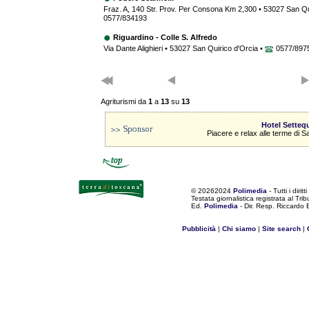
Fraz. A, 140 Str. Prov. Per Consona Km 2,300 • 53027 San Qu
0577/834193
Riguardino - Colle S. Alfredo
Via Dante Alighieri • 53027 San Quirico d'Orcia •
0577/897
Agriturismi da
1
a
13
su
13
Hotel Setteq
Piacere e relax alle terme di 
©
20262024
Polimedia
- Tutti i diritti
Testata giornalistica registrata al Tr
Ed.
Polimedia
- Dir. Resp. Riccardo
Pubblicità
|
Chi siamo
|
Site search
|