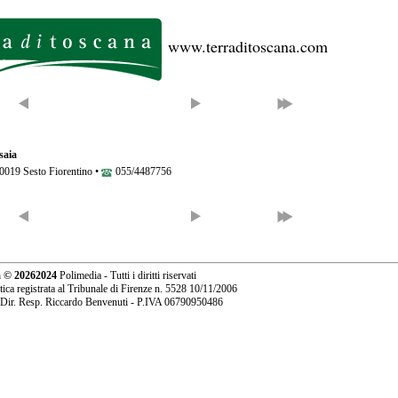
www.terraditoscana.com
saia
 50019 Sesto Fiorentino •
055/4487756
a ©
20262024
Polimedia - Tutti i diritti riservati
stica registrata al Tribunale di Firenze n. 5528 10/11/2006
 Dir. Resp. Riccardo Benvenuti - P.IVA 06790950486