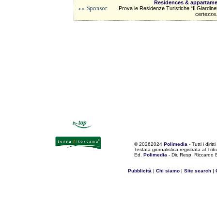
Residences & appartament
Prova le Residenze Turistiche “Il Giardine
certezze
©
20262024
Polimedia
- Tutti i diritti
Testata giornalistica registrata al Tr
Ed.
Polimedia
- Dir. Resp. Riccardo
Pubblicità
|
Chi siamo
|
Site search
|