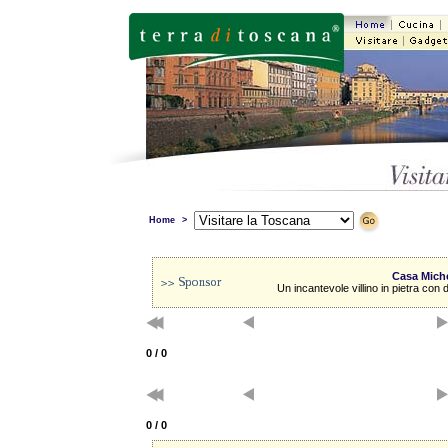
Home
>
Casa Mich
Un incantevole villino in pietra con de
0 / 0
0 / 0