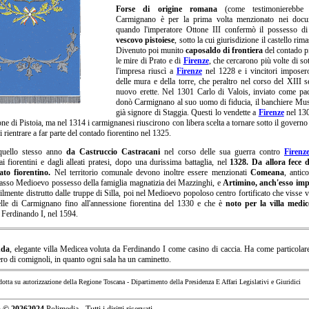
Forse di origine romana
(come testimonierebbe 
Carmignano è per la prima volta menzionato nei doc
quando l'imperatore Ottone III confermò il possesso di 
vescovo pistoiese
, sotto la cui giurisdizione il castello rim
Divenuto poi munito
caposaldo di frontiera
del contado pi
le mire di Prato e di
Firenze
, che cercarono più volte di sot
l'impresa riuscì a
Firenze
nel 1228 e i vincitori imposero
delle mura e della torre, che peraltro nel corso del XIII 
nuovo erette. Nel 1301 Carlo di Valois, inviato come pa
donò Carmignano al suo uomo di fiducia, il banchiere Musc
già signore di Staggia. Questi lo vendette a
Firenze
nel 130
one di Pistoia, ma nel 1314 i carmignanesi riuscirono con libera scelta a tornare sotto il governo
i rientrare a far parte del contado fiorentino nel 1325.
uello stesso anno
da Castruccio
Castracani
nel corso delle sua guerra contro
Firenz
ai fiorentini e dagli alleati pratesi, dopo una durissima battaglia, nel
1328. Da allora fece d
ato fiorentino.
Nel territorio comunale devono inoltre essere menzionati
Comeana
, antic
asso Medioevo possesso della famiglia magnatizia dei Mazzinghi, e
Artimino, anch'esso imp
lmente distrutto dalle truppe di Silla, poi nel Medioevo popoloso centro fortificato che visse v
lle di Carmignano fino all'annessione fiorentina del 1330 e che è
noto per la villa medic
 Ferdinando I, nel 1594.
nda
, elegante villa Medicea voluta da Ferdinando I come casino di caccia. Ha come particolare 
o di comignoli, in quanto ogni sala ha un caminetto.
odotta su autorizzazione della Regione Toscana - Dipartimento della Presidenza E Affari Legislativi e Giuridici