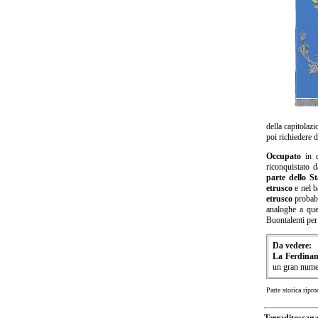
della capitolazi
poi richiedere d
Occupato
in q
riconquistato d
parte dello St
etrusco
e nel b
etrusco
probabi
analoghe a que
Buontalenti per
Da vedere:
La Ferdina
un gran numer
Parte storica ripr