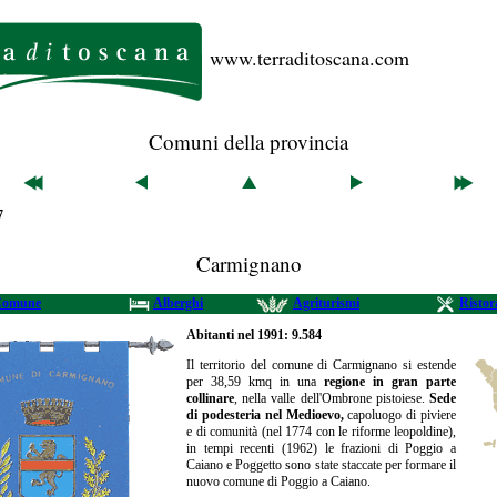
www.terraditoscana.com
Comuni della provincia
7
Carmignano
Comune
Alberghi
Agriturismi
Ristor
Abitanti nel 1991:
9.584
Il territorio del comune di Carmignano si estende
per 38,59 kmq in una
regione in gran parte
collinare
, nella valle dell'Ombrone pistoiese.
Sede
di podesteria nel Medioevo,
capoluogo di piviere
e di comunità (nel 1774 con le riforme leopoldine),
in tempi recenti (1962) le frazioni di Poggio a
Caiano e Poggetto sono state staccate per formare il
nuovo comune di Poggio a Caiano.