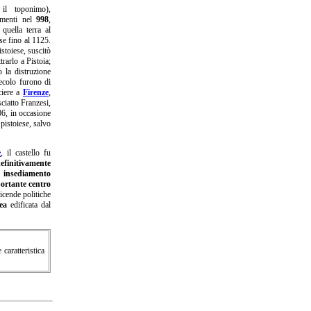
il toponimo),
umenti nel
998
,
quella terra al
ase fino al 1125.
stoiese, suscitò
trarlo a Pistoia;
 la distruzione
secolo furono di
ciere a
Firenze
,
iatto Franzesi,
6, in occasione
 pistoiese, salvo
e
, il castello fu
efinitivamente
o
insediamento
ortante centro
icende politiche
ea
edificata dal
caratteristica