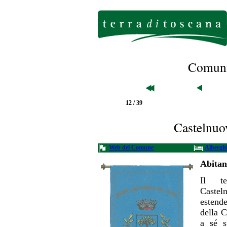
Comuni 
12 / 39
Castelnuov
Web del Comune
Albergh
Abitan
Il te
Caste
estende
della C
a sé s