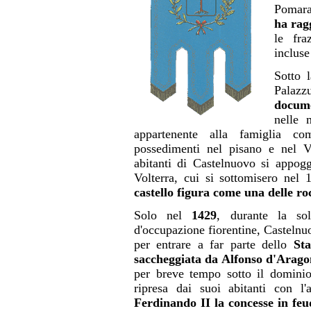
Pomara
ha rag
le fra
inclus
Sotto l
Palazz
docum
nelle 
appartenente alla famiglia com
possedimenti nel pisano e nel Vo
abitanti di Castelnuovo si appog
Volterra, cui si sottomisero nel
castello figura come una delle ro
Solo nel
1429
, durante la sol
d'occupazione fiorentine, Castelnu
per entrare a far parte dello
St
saccheggiata da Alfonso d'Arag
per breve tempo sotto il dominio
ripresa dai suoi abitanti con l'a
Ferdinando II la concesse in feud