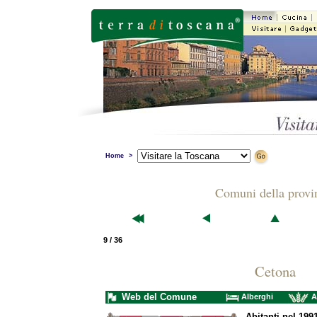
Home
>
Comuni della provi
9 / 36
Cetona
Web del Comune
Alberghi
A
Abitanti nel 199