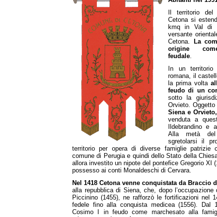
Il territorio d
Cetona si esten
kmq in Val di 
versante orienta
Cetona.
La com
origine com
feudale
.
In un territori
romana, il castel
la prima volta
al
feudo di un con
sotto la giurisd
Orvieto. Oggetto
Siena e Orvieto
venduta a quest
Ildebrandino e 
Alla metà del
sgretolarsi il p
territorio per opera di diverse famiglie patrizie 
comune di Perugia e quindi dello Stato della Chie
allora investito un nipote del pontefice Gregorio XI (
possesso ai conti Monaldeschi di Cervara.
Nel 1418 Cetona venne conquistata da Braccio 
alla repubblica di Siena, che, dopo l’occupazione 
Piccinino (1455), ne rafforzò le fortificazioni ne
fedele fino alla conquista medicea (1556). Dal
Cosimo I in feudo come marchesato alla famigl