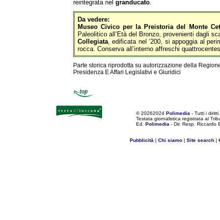
reintegrata nel
granducato
.
Da vedere:
Museo Civico per la Preistoria del Monte C
Paleolitico all’Età del Bronzo, provenienti dagli sca
Collegiata
, edificata nel ‘200, si appoggia al per
rocca. Conserva all’interno affreschi quattrocentes
Parte storica riprodotta su autorizzazione della Region
Presidenza E Affari Legislativi e Giuridici
©
20262024
Polimedia
- Tutti i diritti
Testata giornalistica registrata al Tr
Ed.
Polimedia
- Dir. Resp. Riccardo
Pubblicità
|
Chi siamo
|
Site search
|