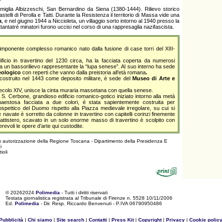
miglia Albizzeschi, San Bernardino da Siena (1380-1444). Rilievo storico
telli di Perolla e Tatti. Durante la Resistenza il territorio di Massa vide una
a
, e nel giugno 1944 a Niccioleta, un villaggio sorto intorno al 1940 presso la
 ottantatré minatori furono uccisi nel corso di una rappresaglia nazifascista.
 imponente complesso romanico nato dalla fusione di case torri del XIII-
dificio in travertino del 1230 circa, ha la facciata coperta da numerosi
 un bassorilievo rappresentante la “lupa senese”. Al suo interno ha sede
eologico
con reperti che vanno dalla preistoria all’età romana
.
costruito nel 1443 come deposito militare, è sede del
Museo di Arte e
ecolo XIV, unisce la cinta muraria massetana con quella senese.
i S. Cerbone, grandioso edificio romanico-gotico iniziato intorno alla metà
aestosa facciata a due colori, è stata sapientemente costruita per
ospettico del Duomo rispetto alla Piazza medievale irregolare, su cui si
re navate è sorretto da colonne in travertino con capitelli corinzi finemente
 battistero, scavato in un solo enorme masso di travertino è scolpito con
merevoli le opere d’arte qui custodite.
su autorizzazione della Regione Toscana - Dipartimento della Presidenza E
i
ioli
©
20262024
Polimedia
- Tutti i diritti riservati
Testata giornalistica registrata al Tribunale di Firenze n. 5528 10/11/2006
Ed.
Polimedia
- Dir. Resp. Riccardo Benvenuti - P.IVA 06790950486
Pubblicità
|
Chi siamo
|
Site search
|
Contatti
|
Press Kit
|
Copyright
|
Privacy
|
Cookie polic