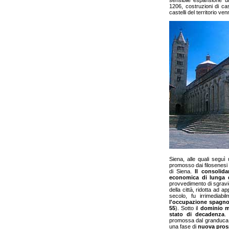
sensibile espansione ur
1206, costruzioni di cas
castelli del territorio 
Siena, alle quali seguì
promosso dai filosenesi 
di Siena.
Il consolida
economica di lunga 
provvedimento di sgravi
della città, ridotta ad 
secolo, fu irrimedia
l'occupazione spagnola
55
). Sotto il
dominio m
stato di decadenza
.
promossa dal granduc
una fase di
nuova pros