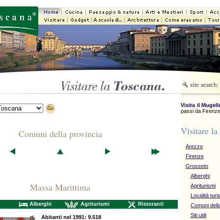
Visita il Mugell
passi da Firenze
Visitare la
Comuni della provincia
Arezzo
Firenze
Grosseto
Alberghi
Massa Marittima
Agriturismi
Località turi
Alberghi
Agriturismi
Ristoranti
Comuni della
Siti utili
Abitanti nel 1991: 9.518