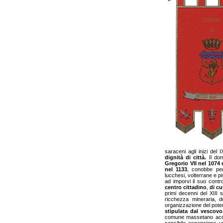
saraceni agli inizi de
dignità di città.
Il dom
Gregorio VII nel 1074 
nel 1133
, conobbe pera
lucchesi, volterrane e p
ad imporvi il suo contro
centro cittadino
,
di cu
primi decenni del XIII 
ricchezza mineraria, 
organizzazione del potere
stipulata dal
vescovo,
comune massetano acq