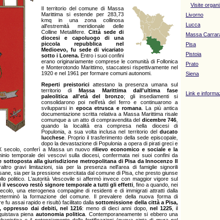
Visite organ
Il territorio del comune di Massa
Marittima si estende per 283,73
Livorno
kmq in una zona collinosa
Lucca
all'estremità meridionale delle
Colline Metallifere.
Città sede di
Massa Carrar
diocesi e capoluogo di una
piccola repubblica nel
Pisa
Medioevo, fu sede di vicariato
Pistoia
sotto i Lorena.
Entro i suoi confini
erano originariamente comprese le comunità di Follonica
Prato
e Monterotondo Marittimo, staccatesi rispettivamente nel
1920 e nel 1961 per formare comuni autonomi.
Siena
Reperti preistorici
attestano la presenza umana sul
territorio di
Massa Marittima
dall'ultima fase
Link e informazi
paleolitica all'età del bronzo
; gli insediamenti si
consolidarono poi nell'età del ferro e continuarono a
svilupparsi in
epoca etrusca e romana
. La più antica
documentazione scritta relativa a Massa Marittima risale
comunque a un atto di compravendita del
dicembre 746
,
quando la località era compresa nella diocesi di
Populonia, a sua volta inclusa nel territorio del
ducato
lucchese
. Proprio il trasferimento della sede episcopale,
dopo la devastazione di Populonia a opera di pirati greci e
l IX secolo, conferì a Massa un nuovo
rilievo economico e sociale e la
inio temporale dei vescovi sulla diocesi, confermata nei suoi confini da
e sottoposta alla giurisdizione metropolitana di Pisa da Innocenzo II
ltro gravi limitazioni, sia per la presenza nell'area di famiglie signorili
isane, sia per la pressione esercitata dal comune di Pisa, che presto giunse
llo politico. L'autorità Vescovile si affermò invece con maggior vigore sul
i il vescovo restò signore temporale a tutti gli effetti
, fino a quando, nei
secolo, una eterogenea compagine di residenti e di immigrati attratti dalla
determinò la formazione del comune. Il prevalere della nuova forma di
 fu assai rapido e risultò facilitato dalla
sottomissione della città a Pisa,
 oppresso dai debiti, nel 1216
: meno di dieci anni dopo,
nel 1225
, il
uistava piena
autonomia politica
. Contemporaneamente si ebbero una