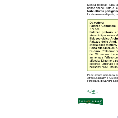
Massa nacque, dalla fa
hanno anche Prata e i cas
forte attività partigian
locale miniera di pirite,
Da vedere:
Palazzo Comunale
,
XIV sec.
Palazzo pretorio
, e
stemmi di podestà e da
il
Museo civico Arch
Palazzo delle Armi,
Storia delle miniere.
Porta alle Silici,
del s
Duomo
, Cattedrale d
del XII secolo. La m
aumentare l’effetto pr
affaccia. L’interno a t
decorati. Originale il
bellissimi rilievi. Innu
Parte storica riprodotta 
Affari Legislativi e Giuridic
Fotografia di Sandro Sant