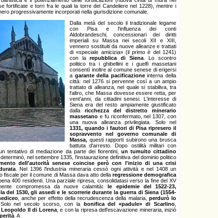
banistica e il potenziamento delle fortificazioni (nuova cinta di mura nel
e fortificate e torri fra le quali la torre del Candeliere nel 1228), mentre i
vennero progressivamente incorporati nella giurisdizione comunale.
Dalla metà del secolo il tradizionale legame
con Pisa e l'influenza dei conti
Aldobrandeschi, concessionari dei diritti
imperiali su Massa nei secoli XII e XIII,
vennero sostituiti da nuove alleanze e trattati
di «speciale amicizia» (il primo è del 1241)
con la
repubblica di Siena
. Lo scontro
politico tra i ghibellini e i guelfi massetani
consentì inoltre al comune senese di erigersi
a
garante della pacificazione
interna della
città: nel 1276 si pervenne così a un ampio
trattato di alleanza, nel quale si stabiliva, tra
l'altro, che Massa dovesse essere retta, per
vent'anni, da cittadini senesi. L'interesse di
Siena era del resto ampiamente giustificato
dalla
ricchezza del distretto minerario
massetano
e fu riconfermato, nel 1307, con
una nuova alleanza privilegiata. Solo nel
1331, quando i fautori di Pisa ripresero il
sopravvento nel governo comunale di
Massa,
questi rapporti subirono una brusca
battuta d'arresto. Dopo ostilità militari con
 un tentativo di mediazione da parte dei fiorentini,
un tumulto cittadino
determinò, nel settembre 1335, l'instaurazione definitiva del dominio politico
mento dell'autorità senese coincise però con l'inizio di una crisi
durata
. Nel 1396 l'industria mineraria cessò ogni attività e nel 1408 un
o fiscale per il comune di Massa dava atto della
regressione demografica
appena 400 residenti. Una parziale ripresa, consolidatasi verso la fine del XV
bilmente compromessa da nuove calamità
: le epidemie del 1522-23,
 del 1530, gli assedi e le scorrerie durante la guerra di Siena (1554-
ediceo
, anche per effetto della recrudescenza della malaria,
perdurò lo
 Solo nel secolo scorso, con la
bonifica del «padule» di Scarlino
,
a
Leopoldo II di Lorena
, e con la ripresa dell'escavazione mineraria, iniziò
perità
. A