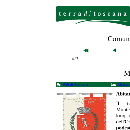
Comuni 
4 / 7
M
Web del Comune
Albergh
Abitan
Il t
Monte
kmq, i
dell'
podes