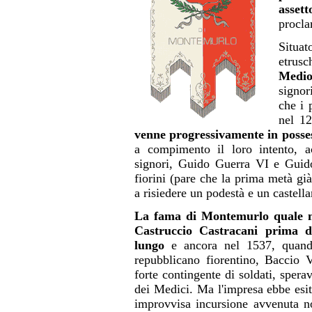
asse
procla
Situa
etrus
Medio
signor
che i 
nel 12
venne progressivamente in posse
a compimento il loro intento, a
signori, Guido Guerra VI e Guido
fiorini (pare che la prima metà gi
a risiedere un podestà e un castella
La fama di Montemurlo quale m
Castruccio Castracani prima di
lungo
e ancora nel 1537, quando 
repubblicano fiorentino, Baccio V
forte contingente di soldati, spera
dei Medici. Ma l'impresa ebbe esi
improvvisa incursione avvenuta no