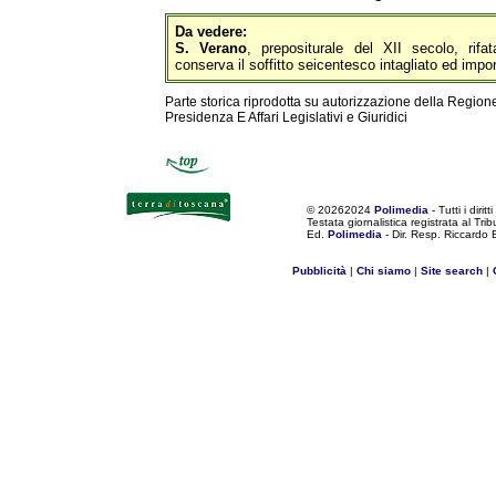
Da vedere:
S. Verano
, prepositurale del XII secolo, rifata
conserva il soffitto seicentesco intagliato ed import
Parte storica riprodotta su autorizzazione della Region
Presidenza E Affari Legislativi e Giuridici
©
20262024
Polimedia
- Tutti i diritti
Testata giornalistica registrata al Tr
Ed.
Polimedia
- Dir. Resp. Riccardo
Pubblicità
|
Chi siamo
|
Site search
|