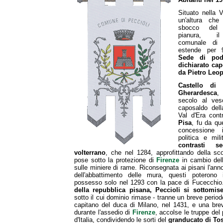
Situato nella V
un'altura ch
sbocco del
pianura, il 
comunale di 
estende per 
Sede di pode
dichiarato ca
da Pietro Leo
Castello di 
Gherardesca
,
secolo al vesc
caposaldo della
Val d'Era cont
Pisa
, fu da q
concessione i
politica e mil
contrasti s
volterrano
, che nel 1284, approfittando della sco
pose sotto la protezione di
Firenze
in cambio dell
sulle miniere di rame. Riconsegnata ai pisani l'an
dell'abbattimento delle mura, questi poterono in
possesso solo nel 1293 con la pace di Fucecchi
della repubblica pisana, Peccioli si sottomis
sotto il cui dominio rimase - tranne un breve perio
capitano del duca di Milano, nel 1431, e una brev
durante l'assedio di
Firenze
, accolse le truppe del p
d'Italia, condividendo le sorti del
granducato di To