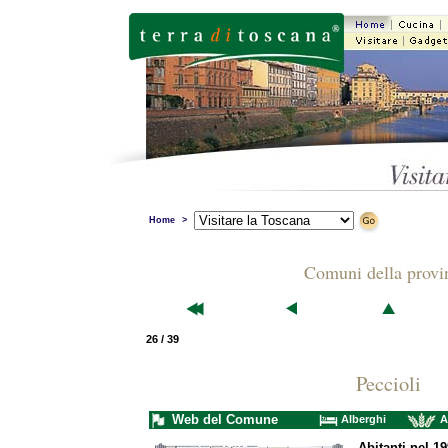
Home
>
Comuni della provi
26 / 39
Peccioli
Web del Comune
Alberghi
A
Abitanti nel 19