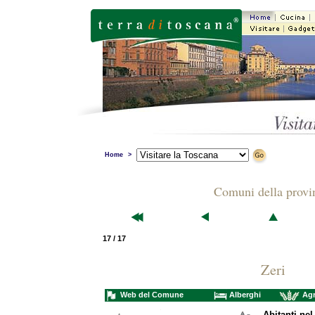
Home
>
Comuni della provi
17 / 17
Zeri
Web del Comune
Alberghi
Agr
Abitanti nel