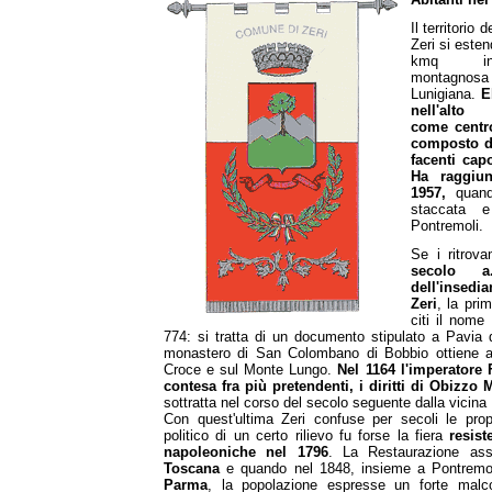
Il territorio
Zeri si este
kmq i
montagnosa
Lunigiana.
E
nell'alto
come centro
composto da
facenti cap
Ha raggiun
1957,
quand
staccata 
Pontremoli.
Se i ritrov
secolo a.
dell'insedi
Zeri
, la pri
citi il nome
774: si tratta di un documento stipulato a Pavia 
monastero di San Colombano di Bobbio ottiene al
Croce e sul Monte Lungo.
Nel 1164 l'imperatore 
contesa fra più pretendenti, i diritti di Obizzo 
sottratta nel corso del secolo seguente dalla vici
Con quest'ultima Zeri confuse per secoli le prop
politico di un certo rilievo fu forse la fiera
resis
napoleoniche nel 1796
. La Restaurazione as
Toscana
e quando nel 1848, insieme a Pontremo
Parma
, la popolazione espresse un forte malc