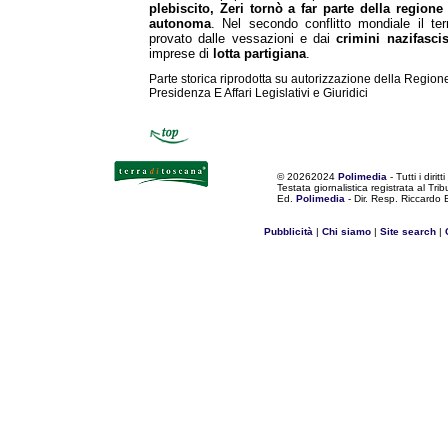
plebiscito, Zeri tornò a far parte della regio
autonoma
. Nel secondo conflitto mondiale il te
provato dalle vessazioni e dai
crimini nazifascis
imprese di
lotta partigiana
.
Parte storica riprodotta su autorizzazione della Region
Presidenza E Affari Legislativi e Giuridici
©
20262024
Polimedia
- Tutti i diritti
Testata giornalistica registrata al Tr
Ed.
Polimedia
- Dir. Resp. Riccardo
Pubblicità
|
Chi siamo
|
Site search
|