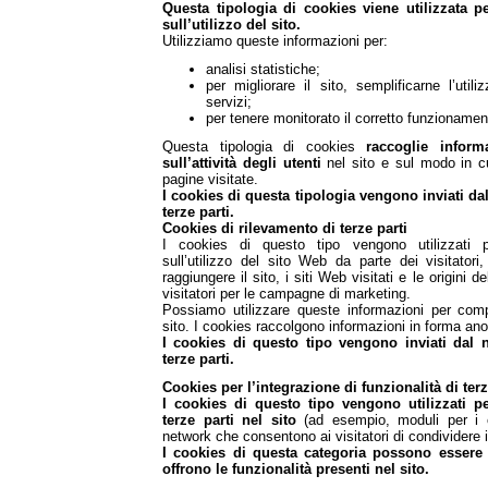
Questa tipologia di cookies viene utilizzata p
sull’utilizzo del sito.
Utilizziamo queste informazioni per:
analisi statistiche;
per migliorare il sito, semplificarne l’util
servizi;
per tenere monitorato il corretto funzionament
Questa tipologia di cookies
raccoglie infor
sull’attività degli utenti
nel sito e sul modo in cui
pagine visitate.
I cookies di questa tipologia vengono inviati da
terze parti.
Cookies di rilevamento di terze parti
I cookies di questo tipo vengono utilizzati pe
sull’utilizzo del sito Web da parte dei visitator
raggiungere il sito, i siti Web visitati e le origini d
visitatori per le campagne di marketing.
Possiamo utilizzare queste informazioni per compi
sito. I cookies raccolgono informazioni in forma an
I cookies di questo tipo vengono inviati dal 
terze parti.
Cookies per l’integrazione di funzionalità di terz
I cookies di questo tipo vengono utilizzati pe
terze parti nel sito
(ad esempio, moduli per i 
network che consentono ai visitatori di condividere i
I cookies di questa categoria possono essere 
offrono le funzionalità presenti nel sito.