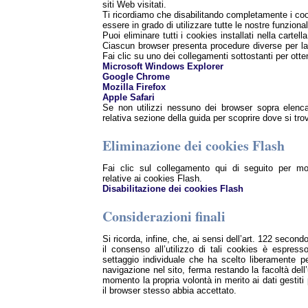
siti Web visitati.
Ti ricordiamo che disabilitando completamente i coo
essere in grado di utilizzare tutte le nostre funzionali
Puoi eliminare tutti i cookies installati nella cartel
Ciascun browser presenta procedure diverse per la
Fai clic su uno dei collegamenti sottostanti per otte
Microsoft Windows Explorer
Google Chrome
Mozilla Firefox
Apple Safari
Se non utilizzi nessuno dei browser sopra elencat
relativa sezione della guida per scoprire dove si trov
Eliminazione dei cookies Flash
Fai clic sul collegamento qui di seguito per mod
relative ai cookies Flash.
Disabilitazione dei cookies Flash
Considerazioni finali
Si ricorda, infine, che, ai sensi dell’art. 122 seco
il consenso all’utilizzo di tali cookies è espresso
settaggio individuale che ha scelto liberamente per
navigazione nel sito, ferma restando la facoltà dell
momento la propria volontà in merito ai dati gestiti 
il browser stesso abbia accettato.