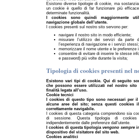
Esistono diverse tipologie di cookie, ma sostanzia
un cookie è quello di far funzionare più efficace
determinate funzionalità.
I cookies sono quindi maggiormente utili
navigazione globale dell’utente.
I cookies presenti sul nostro sito servono per:
navigare il nostro sito in modo efficiente;
misurare l’utilizzo dei servizi da parte d
l’esperienza di navigazione e i servizi stessi;
memorizzare il nome utente e le preferenze i
consentire di evitare di inserire le stesse 
e password) più volte durante la visita;
Tipologia di cookies presenti nel n
Esistono vari tipi di cookie. Qui di seguito son
che possono essere utilizzati nel nostro sito
finalità legata all’uso.
Cookie tecnici
I cookies di questo tipo sono necessari per il
alcune aree del sito; senza questi cookies i
correttamente navigabile.
I cookies di questa categoria comprendono sia coo
di sessione. Questa tipologia di cookies
indipendentemente dalle preferenze dall’utente.
I cookies di questa tipologia
vengono sempre
in
dispositivo del visitatore del sito web.
Cookies analitici