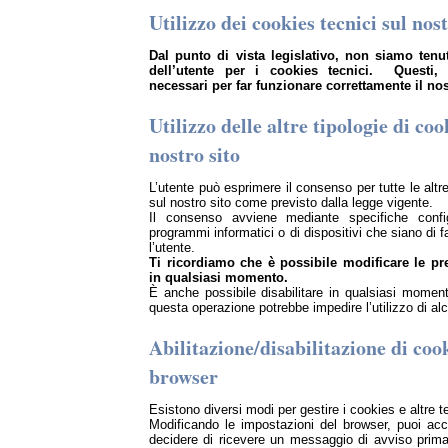
Utilizzo dei cookies tecnici sul nost
Dal punto di vista legislativo, non siamo tenu
dell’utente per i cookies tecnici. Questi, i
necessari per far funzionare correttamente il nos
Utilizzo delle altre tipologie di coo
nostro sito
L’utente può esprimere il consenso per tutte le altre
sul nostro sito come previsto dalla legge vigente.
Il consenso avviene mediante specifiche confi
programmi informatici o di dispositivi che siano di fac
l’utente.
Ti ricordiamo che è possibile modificare le pre
in qualsiasi momento.
È anche possibile disabilitare in qualsiasi momen
questa operazione potrebbe impedire l’utilizzo di alc
Abilitazione/disabilitazione di cook
browser
Esistono diversi modi per gestire i cookies e altre te
Modificando le impostazioni del browser, puoi acce
decidere di ricevere un messaggio di avviso prima