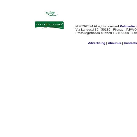
©
20262024 All rights reserved
Polimedia 
Via Landucci 39 - 50136 - Firenze - P.IV
Press registration n. 5528 10/11/2006 - Edi
Advertising
|
About us
|
Contacts