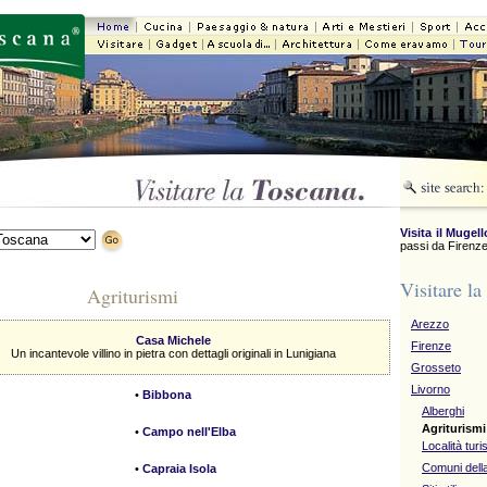
Visita il Mugell
passi da Firenze
Visitare la
Agriturismi
Arezzo
Casa Michele
Firenze
Un incantevole villino in pietra con dettagli originali in Lunigiana
Grosseto
Livorno
•
Bibbona
Alberghi
Agriturismi
•
Campo nell'Elba
Località turi
Comuni della
•
Capraia Isola