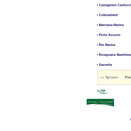
•
Castagneto Carducc
•
Collesalvetti
•
Marciana Marina
•
Porto Azzurro
•
Rio Marina
•
Rosignano Marittim
•
Sassetta
Prov