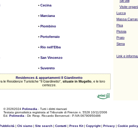
Siti utili
i
•
Cecina
Visite organ
Lucca
•
Marciana
Massa Carrar
Pisa
•
Piombino
Pistoia
•
Portoferraio
Prato
Siena
•
Rio nell'Elba
Link e informazi
o
•
San Vincenzo
•
Suvereto
Residences & appartamenti Il Giardinetto
a le Residenze Turistiche “Il Giardinetto“,
situate in Mugello
, e le loro
certezze.
©
20262024
Polimedia
- Tutti i diritti riservati
Testata giornalistica registrata al Tribunale di Firenze n. 5528 10/11/2006
Ed.
Polimedia
- Dir. Resp. Riccardo Benvenuti - P.IVA 06790950486
Pubblicità
|
Chi siamo
|
Site search
|
Contatti
|
Press Kit
|
Copyright
|
Privacy
|
Cookie polic