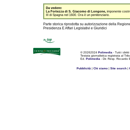
Da vedere:
La Fortezza di S. Giacomo di Longone,
imponente costru
III di Spagna nel 1600. Ora è un penitenziario.
Parte storica riprodotta su autorizzazione della Region
Presidenza E Affari Legislativi e Giuridici
©
20262024
Polimedia
- Tutti i diritti
Testata giornalistica registrata al Tr
Ed.
Polimedia
- Dir. Resp. Riccardo
Pubblicità
|
Chi siamo
|
Site search
|