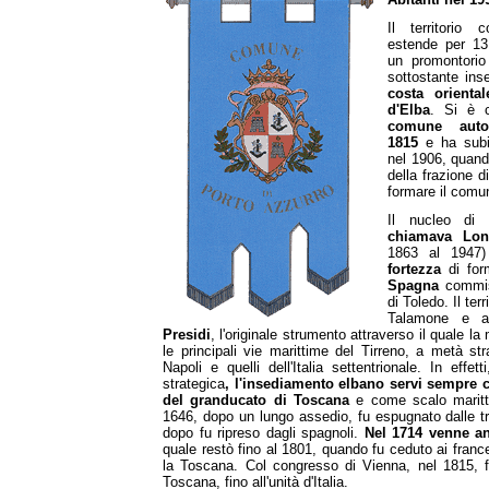
Il territorio 
estende per 1
un promontorio
sottostante ins
costa oriental
d'Elba
. Si è c
comune aut
1815
e ha subi
nel 1906, quando
della frazione 
formare il comun
Il nucleo di
chiamava Lo
1863 al 1947)
fortezza
di for
Spagna
commis
di Toledo. Il ter
Talamone e a
Presidi
, l'originale strumento attraverso il quale l
le principali vie marittime del Tirreno, a metà st
Napoli e quelli dell'Italia settentrionale. In effet
strategica
, l'insediamento elbano servi sempre 
del granducato di Toscana
e come scalo maritt
1646, dopo un lungo assedio, fu espugnato dalle t
dopo fu ripreso dagli spagnoli.
Nel 1714 venne an
quale restò fino al 1801, quando fu ceduto ai fran
la Toscana. Col congresso di Vienna, nel 1815, f
Toscana, fino all'unità d'Italia.