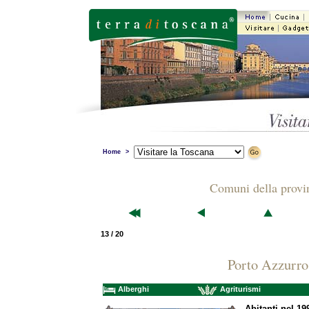
Home
>
Comuni della provi
13 / 20
Porto Azzurro
Alberghi
Agriturismi
Abitanti nel 19