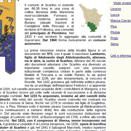
Visite organ
Il comune di Scarlino si estende
per 88,38 kmq in una zona di
Livorno
collina litoranea della Maremma
Lucca
nord-occidentale. Formava in
epoca moderna, assieme a
Massa Carrar
Buriano (attuale frazione di
Castiglione della Pescaia) e al
Pisa
territorio di Follonica, una comunità
Pistoia
del
principato di Piombino
. Nel
1833 il suo territorio fu aggregato alla comunità di
Prato
Gavorrano.
Dal 1960
forma nuovamente un
comune
autonomo
.
Siena
La prima menzione storica della località figura in un
documento del
973
, con il quale il marchese
Lamberto,
Link e informazi
figlio di Ildebrando degli Aldobrandeschi, alienava,
tra le altre, la curtis di Scarlino.
All'inizio del XII secolo
altri documenti attestano che Scarlino era divenuto un
importante castello, seppure con una posizione
istituzionale complessa: ceduto in parte dalla contessa
Matilde di Toscana a un nobile Ranieri, fu da questi
donato nel 1108, per atto testamentario, al vescovo di
Roselle. Nel 1162 gravitava già nell'orbita politica pisana,
ma da un privilegio dell'imperatore Federico I si apprende
el 1164, sul castello avevano acquisito diritti i conti Alberti di Mangona, e tra
e di Scarlino ricorre più volte nelle vicende di successione e di divisione
amiglia comitale.
Nel 1233 fu acquistato, insieme ad altri castelli della
deschi
. Alla metà del secolo Scarlino venne coinvolto nei contrasti tra
i e il comune di Siena, finché nel 1278 fu venduto dal figlio di Guglielmo,
osso, a Pisa. Rimase sotto il dominio pisano (nonostante gli Aldobrandeschi
 continuassero a vantarvi diritti) fino alla costituzione della signoria
i. Del piccolo stato litoraneo seguì le sorti successive (istituzione del
saggio ai Ludovisi nel 1634, ai Buoncompagni nel 1706, e infine alla sorella
iocchi).
Nel 1815, con il congresso di Vienna, venne incorporato nel
a.
Il granduca Leopoldo II di Lorena intraprese, nel 1830,
opere di bonifica
dule» di Scarlino
e già nel 1841 il Salvagnoli Marchetti, medico ispettore