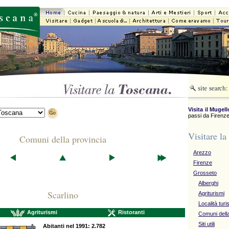
Visita il Mugell
passi da Firenze
Visitare la
Comuni della provincia
Arezzo
Firenze
Grosseto
Alberghi
Scarlino
Agriturismi
Località turi
Agriturismi
Ristoranti
Comuni della
Siti utili
Abitanti nel 1991: 2.782