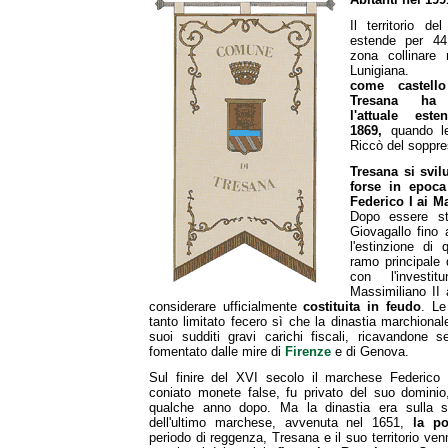
Il territorio d
estende per 44
zona collinare 
Lunigiana
come castello 
Tresana ha 
l'attuale este
1869,
quando le
Riccò del soppre
Tresana si svil
forse in epoc
Federico I ai M
Dopo essere st
Giovagallo fino
l'estinzione di
ramo principale
con l'investitu
Massimiliano II
considerare ufficialmente
costituita in feudo
. Le
tanto limitato fecero sì che la dinastia marchion
suoi sudditi gravi carichi fiscali, ricavandone 
fomentato dalle mire di
Firenze
e di Genova.
Sul finire del XVI secolo il marchese Federico
coniato monete false, fu privato del suo dominio,
qualche anno dopo. Ma la dinastia era sulla st
dell'ultimo marchese, avvenuta nel 1651,
la po
periodo di reggenza, Tresana e il suo territorio ven