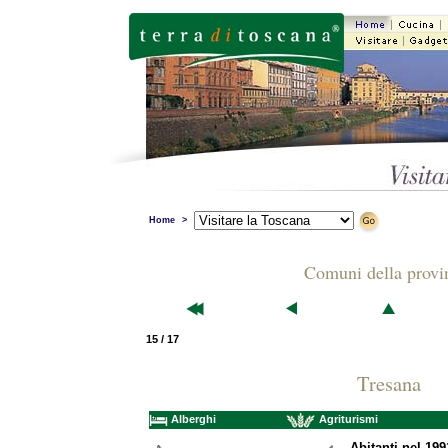
Home
>
Comuni della provi
15 / 17
Tresana
Alberghi
Agriturismi
Abitanti nel 199