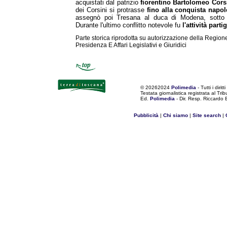
acquistati dal patrizio
fiorentino Bartolomeo Cors
dei Corsini si protrasse
fino alla conquista napo
assegnò poi Tresana al duca di Modena, sotto i
Durante l'ultimo conflitto notevole fu
l'attività parti
Parte storica riprodotta su autorizzazione della Region
Presidenza E Affari Legislativi e Giuridici
©
20262024
Polimedia
- Tutti i diritti
Testata giornalistica registrata al Tr
Ed.
Polimedia
- Dir. Resp. Riccardo
Pubblicità
|
Chi siamo
|
Site search
|